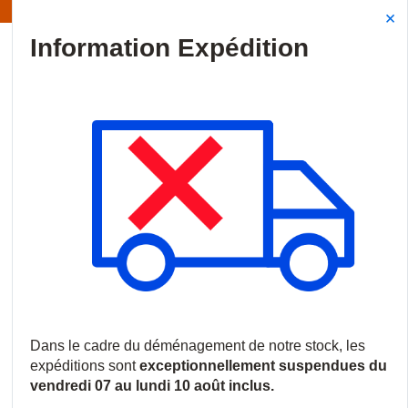
Information | Les expéditions sont actuellement suspendues
Site Search
{0
menu
Accueil
/
Nouveautés