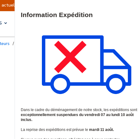
Reprise prévue le mardi 11 août.
I
Site Search
S
SOLUTIONS & SERVICES
cteurs
/
Câbles HDMI professionnels