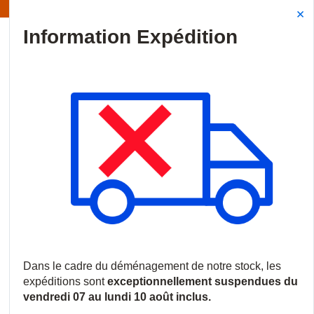
Information | Les expéditions sont actuellement suspendues
Site Search
{0
menu
Accueil
/
Marques
/
Hawc