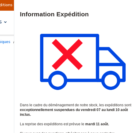
llement suspendues
Reprise prévue le mardi 11 
Site Search
S
SOLUTIONS & SERVICES
niques
/
Boutons panique