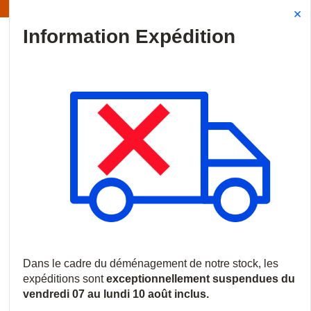
Information | Les expéditions sont actuellement suspendues
Site Search
{0
menu
Accueil
/
Produits
/
Vidéosurveillance
/
Logiciels et licences
/