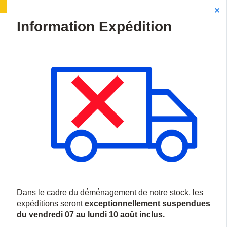
Déménagement de notre stock :
Les expéditions seront
Site Search
{0
menu
Accueil
/
Produits
/
Intrusion
/
Accessoires d'intrusion