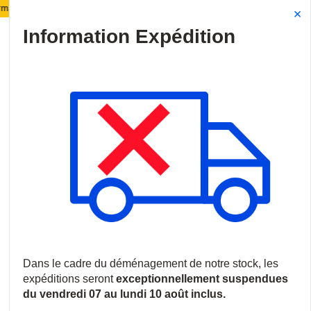
t de notre stock :
Les expéditions seront suspendue
Site Search
{0
menu
Accueil
/
Produits
/
Solutions réseaux
/
Convertisseurs médias e