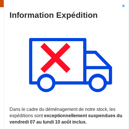
Information | Les expéditions sont actuellement suspendues
Site Search
{0
menu
Accueil
/
Produits
/
Incendie
/
Systèmes de détection incendie
/