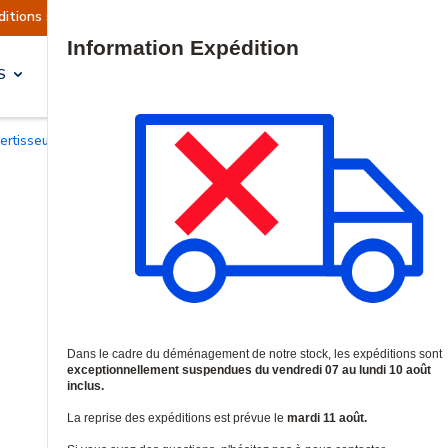
 actuellement suspendues
Reprise prévue le ma
Site Search
S
SOLUTIONS & SERVICES
vertisseurs sonores