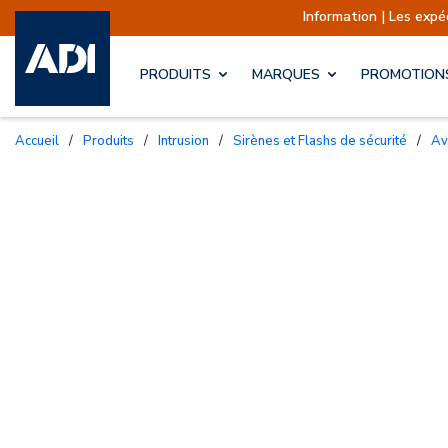
Information | Les expéditions sont
PRODUITS
MARQUES
PROMOTION
Accueil
/
Produits
/
Intrusion
/
Sirènes et Flashs de sécurité
/
A