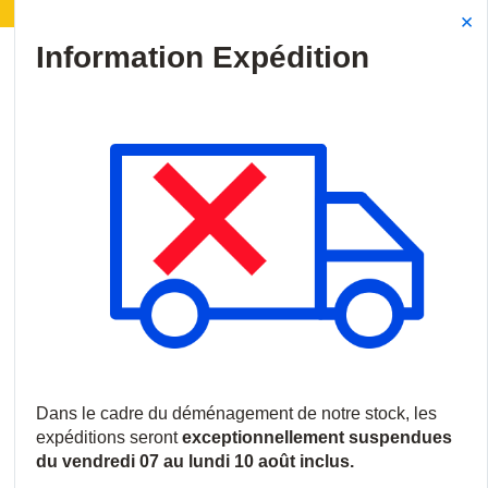
éménagement de notre stock :
Les expéditions seront
Site Search
{0
menu
Accueil
/
Produits
/
Intrusion
/
Centrales d'alarme et claviers
/