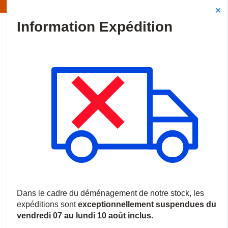
Information | Les expéditions sont actuellement suspendues
Site Search
{0
menu
Accueil
/
Produits
/
Communications
/
Interphones et Portiers
/