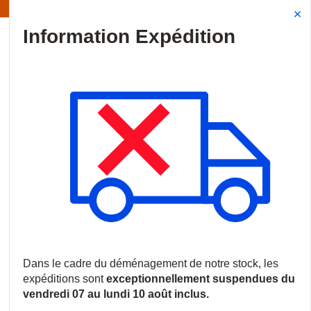
formation | Les expéditions sont actuellement suspendues
Site Search
{0
menu
Accueil
/
Nouveautés