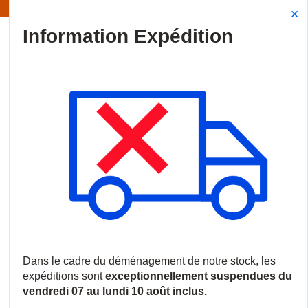
Information | Les expéditions sont actuellement suspendues
Site Search
{0
menu
Accueil
/
Nouveautés