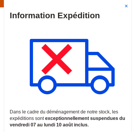
Information | Les expéditions sont actuellement suspendues
Site Search
{0
menu
Accueil
/
Nouveautés