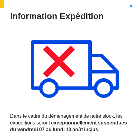
| Déménagement de notre stock :
Les expéditions ser
Site Search
{0
menu
Accueil
/
Nouveautés