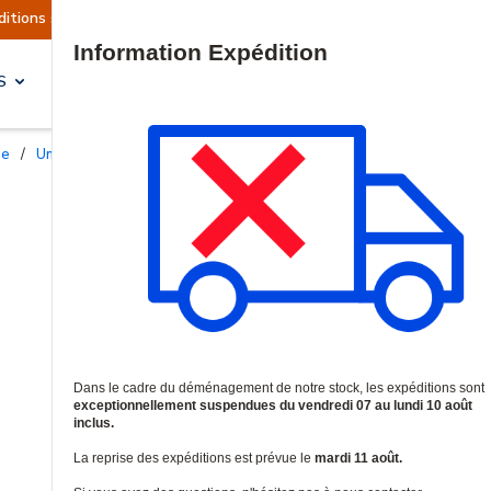
ions sont actuellement suspendues
Reprise prév
Site Search
S
SOLUTIONS & SERVICES
ie
/
Unités de distribution d'énergie