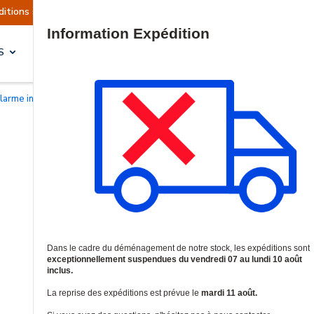
 actuellement suspendues
Reprise prévue le ma
Site Search
S
SOLUTIONS & SERVICES
alarme incendie