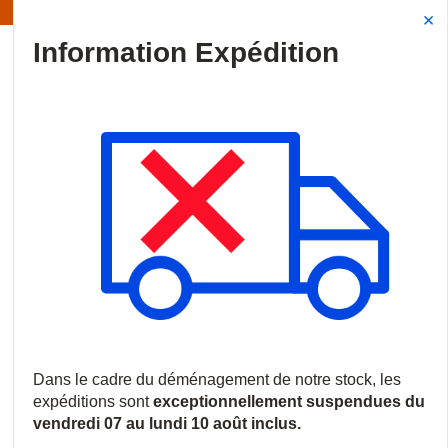
ormation | Les expéditions sont actuellement suspendues
Site Search
{0
menu
Accueil
/
Nouveautés