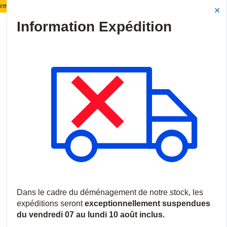
t de notre stock :
Les expéditions seront suspendues
Site Search
{0
menu
Accueil
/
Produits
/
Intrusion
/
Accessoires d'intrusion