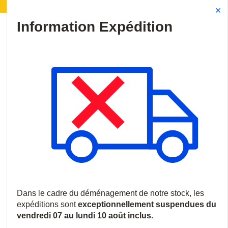
Déménagement de notre stock :
Les expéditions seron
Site Search
{0
menu
Accueil
/
Produits
/
Intrusion
/
Accessoires d'intrusion