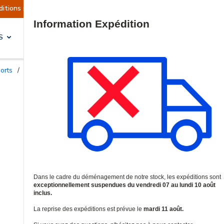
ont actuellement suspendues
Reprise prévue le 
Site Search
S
SOLUTIONS & SERVICES
ports
/
Supports de moniteur