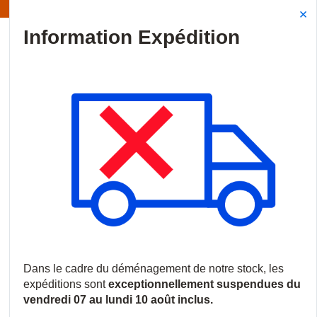
Information | Les expéditions sont actuellement suspendues
Site Search
{0
menu
Accueil
/
Nouveautés