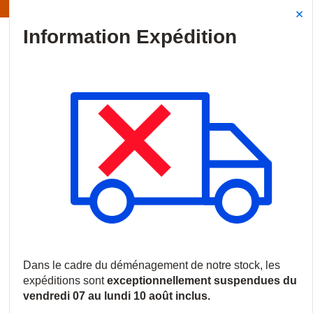
formation | Les expéditions sont actuellement suspendues
Site Search
{0
menu
Accueil
/
Nouveautés