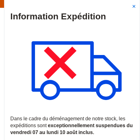
Information | Les expéditions sont actuellement suspendues
Site Search
{0
menu
Accueil
/
Nouveautés