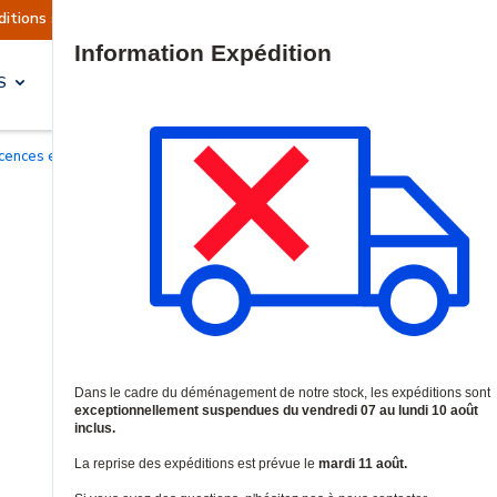
ement suspendues
Reprise prévue le mardi 11 ao
Site Search
S
SOLUTIONS & SERVICES
Licences et garanties