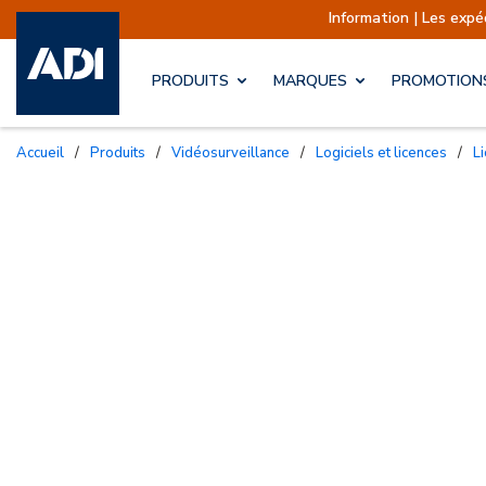
Information | Les expéditions sont actuell
PRODUITS
MARQUES
PROMOTION
Accueil
/
Produits
/
Vidéosurveillance
/
Logiciels et licences
/