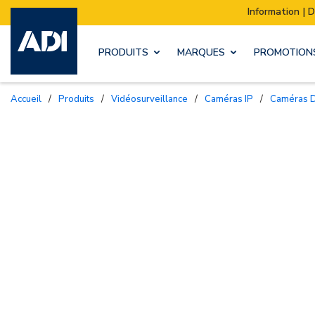
Information | Déménagement de notre stock :
PRODUITS
MARQUES
PROMOTION
Accueil
/
Produits
/
Vidéosurveillance
/
Caméras IP
/
Caméras