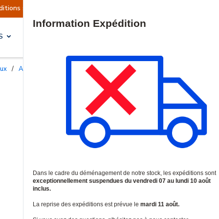
nt actuellement suspendues
Reprise prévue le m
Site Search
S
SOLUTIONS & SERVICES
aux
/
Accessoires et supports professionnels