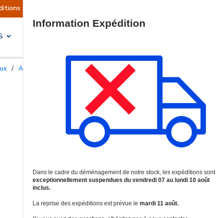
sont actuellement suspendues
Reprise prévue l
Site Search
S
SOLUTIONS & SERVICES
aux
/
Accessoires et supports professionnels