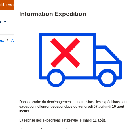
 actuellement suspendues
Reprise prévue le ma
Site Search
S
SOLUTIONS & SERVICES
aux
/
Accessoires et supports professionnels