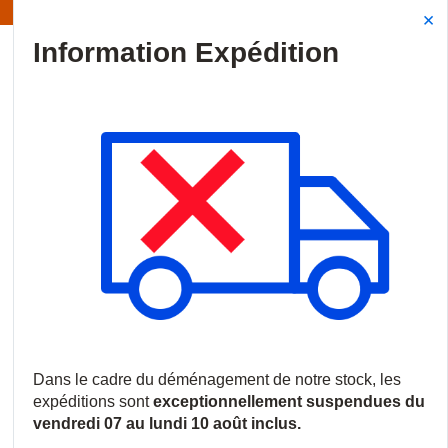
Information | Les expéditions sont actuellement suspendues
Site Search
{0
menu
Accueil
/
Produits
/
Audiovisuel professionnel
/
Écrans commerci