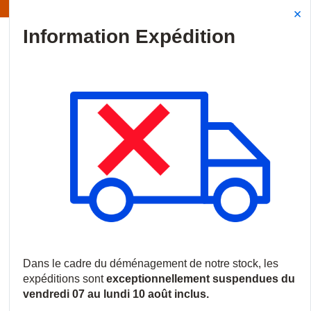
Information | Les expéditions sont actuellement suspendues
Site Search
{0
menu
Accueil
/
Produits
/
Audiovisuel professionnel
/
Écrans commerci