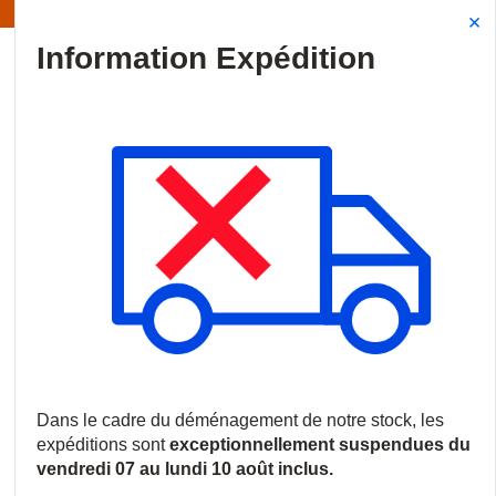
Information | Les expéditions sont actuellement suspendues
Site Search
{0
menu
Accueil
/
Produits
/
Audiovisuel professionnel
/
Écrans commerci