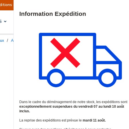
ont actuellement suspendues
Reprise prévue le 
Site Search
S
SOLUTIONS & SERVICES
aux
/
Accessoires et supports professionnels