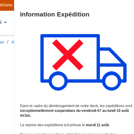
tuellement suspendues
Reprise prévue le mardi 
Site Search
S
SOLUTIONS & SERVICES
aux
/
Accessoires et supports professionnels