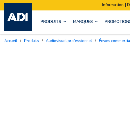
Information | Déménagement de notre stock :
PRODUITS
MARQUES
PROMOTION
Accueil
/
Produits
/
Audiovisuel professionnel
/
Écrans commerci