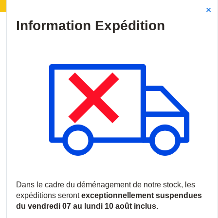
éménagement de notre stock :
Les expéditions seront
Site Search
{0
menu
Accueil
/
Nouveautés