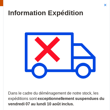
Information | Les expéditions sont actuellement suspendues
Site Search
{0
menu
Accueil
/
Nouveautés