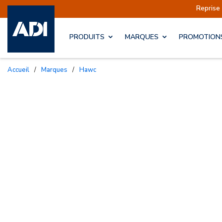
éditions sont actuellement suspendues
Reprise 
PRODUITS
MARQUES
PROMOTION
Accueil
/
Marques
/
Hawc