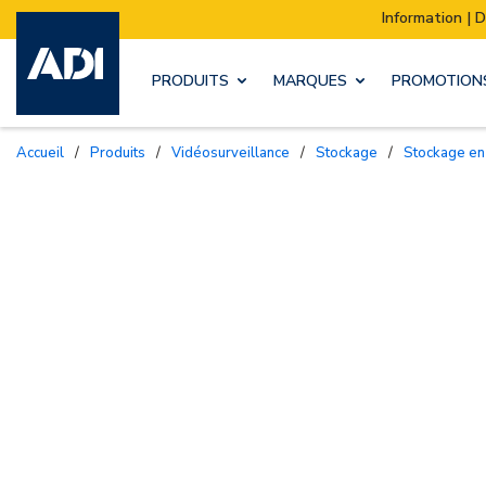
Information | Déménagement de notre stock
PRODUITS
MARQUES
PROMOTION
Accueil
/
Produits
/
Vidéosurveillance
/
Stockage
/
Stockage en