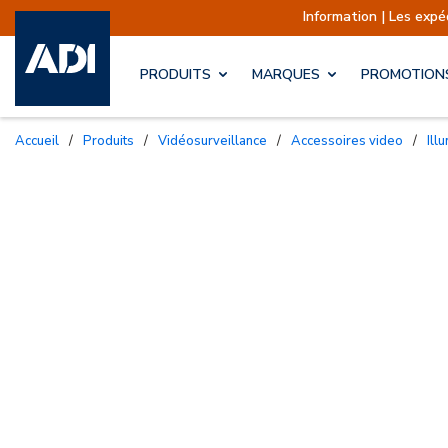
Information | Les expéditions sont ac
PRODUITS
MARQUES
PROMOTION
Accueil
/
Produits
/
Vidéosurveillance
/
Accessoires video
/
Ill