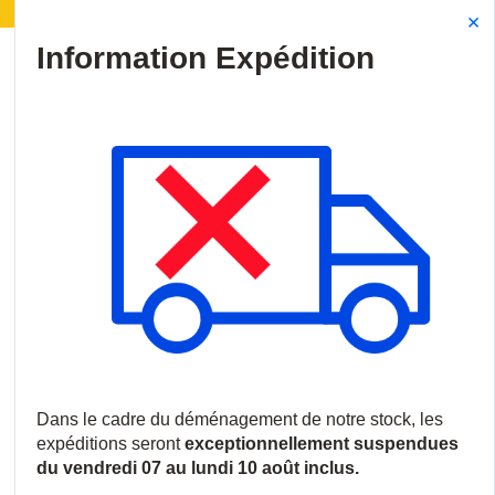
agement de notre stock :
Les expéditions seront susp
Site Search
{0
menu
Accueil
/
Produits
/
Vidéosurveillance
/
Logiciels et licences
/