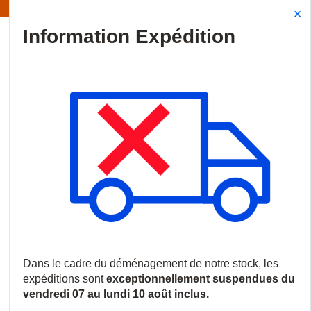
Information | Les expéditions sont actuellement suspendues
Site Search
{0
menu
Accueil
/
Produits
/
Vidéosurveillance
/
Logiciels et licences
/