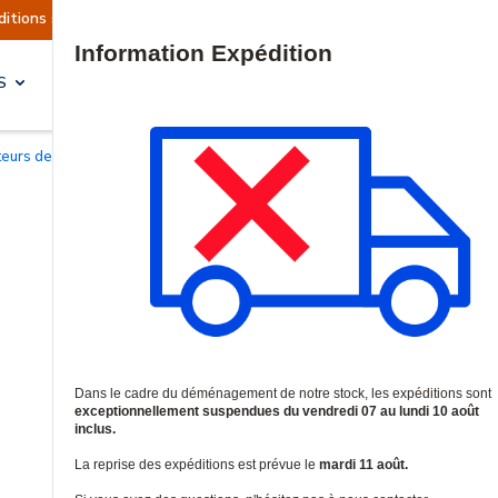
sont actuellement suspendues
Reprise prévue l
Site Search
S
SOLUTIONS & SERVICES
cteurs de badges Smart