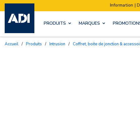
Information | Déménagement de notre st
PRODUITS
MARQUES
PROMOTION
Accueil
/
Produits
/
Intrusion
/
Coffret, boite de jonction & access