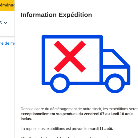
ock :
Les expéditions seront suspendues du 07 au 10 
Site Search
S
SOLUTIONS & SERVICES
oire de montage