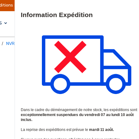
ctuellement suspendues
Reprise prévue le mardi
Site Search
S
SOLUTIONS & SERVICES
/
NVRs