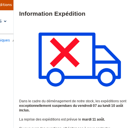
s sont actuellement suspendues
Reprise prévue 
Site Search
S
SOLUTIONS & SERVICES
niques
/
Contacts d'ouverture filaire