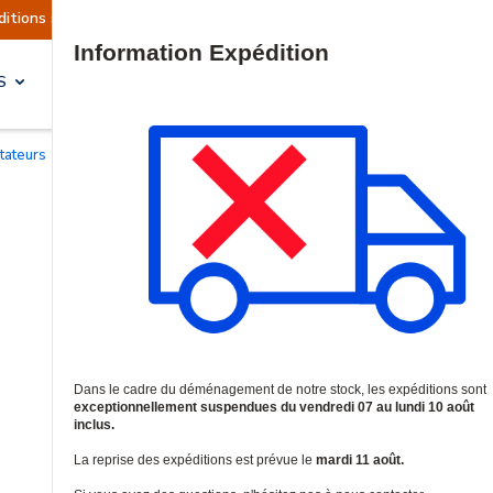
tuellement suspendues
Reprise prévue le mardi 
Site Search
S
SOLUTIONS & SERVICES
tateurs
/
Switches