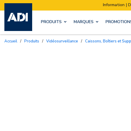
Information | Déménagement de notre stock :
PRODUITS
MARQUES
PROMOTION
Accueil
/
Produits
/
Vidéosurveillance
/
Caissons, Boîtiers et Sup