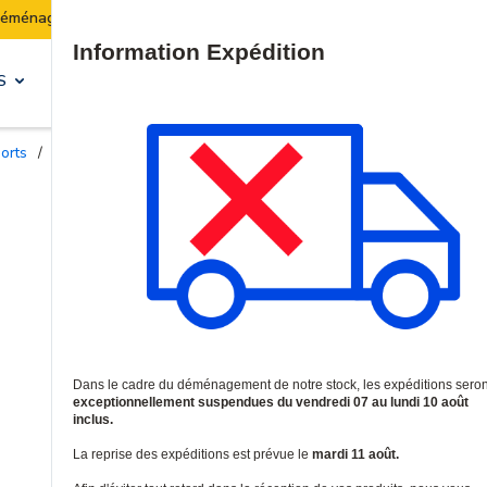
Les expéditions seront suspendues du 07 au 10 août in
Site Search
S
SOLUTIONS & SERVICES
ports
/
Boîtes de jonction