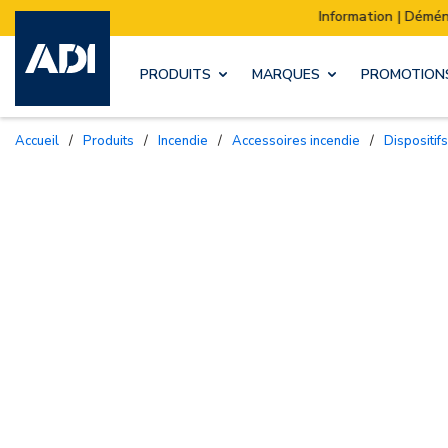
Information | Déménagement de notre stock :
PRODUITS
MARQUES
PROMOTION
Accueil
/
Produits
/
Incendie
/
Accessoires incendie
/
Dispositi