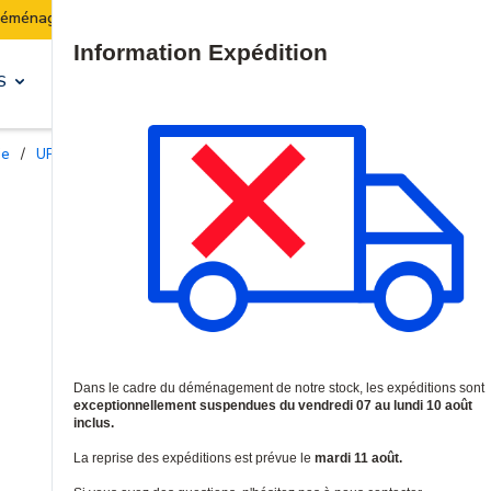
Les expéditions seront suspendues du 07 au 10 août
Site Search
S
SOLUTIONS & SERVICES
ie
/
UPS